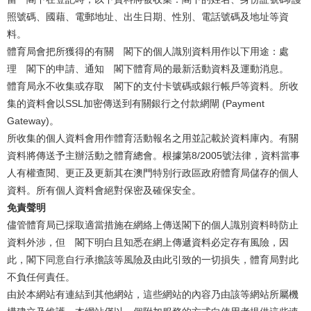
照號碼、國藉、電郵地址、出生日期、性別、電話號碼及地址等資
料。
體育局會把所獲得的有關 閣下的個人識別資料用作以下用途：處
理 閣下的申請、通知 閣下體育局的最新活動資料及運動消息。
體育局永不收集或存取 閣下的支付卡號碼或銀行帳戶等資料。所收
集的資料會以SSL加密傳送到有關銀行之付款網閘 (Payment
Gateway)。
所收集的個人資料會用作體育活動報名之用並記載於資料庫內。有關
資料將傳送予主辦活動之體育總會。根據第8/2005號法律，資料當事
人有權查閱、更正及更新其在澳門特別行政區政府體育局儲存的個人
資料。所有個人資料會絕對保密及確保安全。
免責聲明
儘管體育局已採取適當措施在網絡上傳送閣下的個人識別資料時防止
資料外涉，但 閣下明白且知悉在網上傳遞資料必定存有風險，因
此，閣下同意自行承擔該等風險及由此引致的一切損失，體育局對此
不負任何責任。
由於本網站有連結到其他網站，這些網站的內容乃由該等網站所屬機