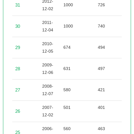
2012-
31
1000
726
2
12-02
2011-
30
1000
740
7
12-04
2010-
29
674
494
1
12-05
2009-
28
631
497
1
12-06
2008-
27
580
421
8
12-07
2007-
501
401
6
26
12-02
2006-
560
463
6
25