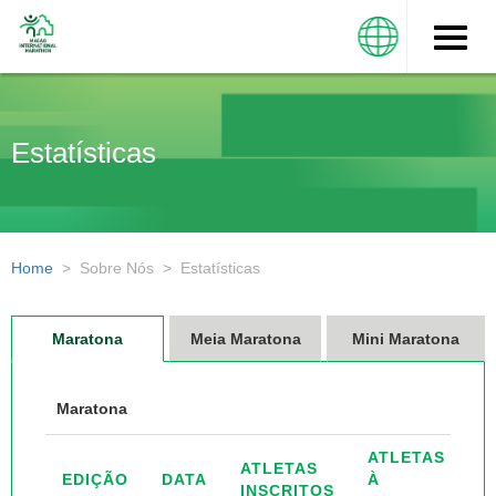
Toggle
naviga
Estatísticas
Home
>
Sobre Nós
>
Estatísticas
Maratona
Meia Maratona
Mini Maratona
Maratona
ATLETAS
ATLETAS
EDIÇÃO
DATA
À
INSCRITOS