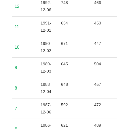
1992-
748
466
7
12
12-06
1991-
654
450
5
11
12-01
1990-
671
447
8
10
12-02
1989-
645
504
7
9
12-03
1988-
648
457
7
8
12-04
1987-
592
472
9
7
12-06
1986-
621
489
1
6