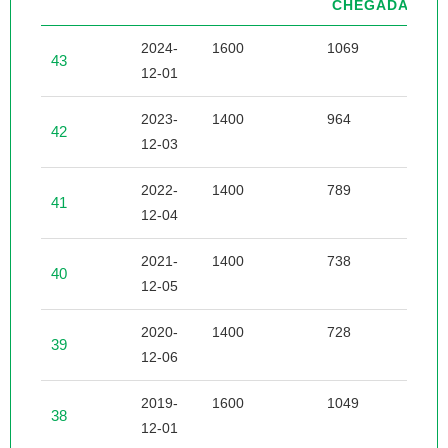
CHEGADA
2024-
1600
1069
3
43
12-01
2023-
1400
964
2
42
12-03
2022-
1400
789
4
41
12-04
2021-
1400
738
3
40
12-05
2020-
1400
728
4
39
12-06
2019-
1600
1049
2
38
12-01