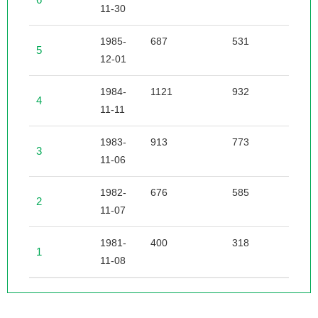
11-30
1985-
687
531
1
5
12-01
1984-
1121
932
2
4
11-11
1983-
913
773
1
3
11-06
1982-
676
585
1
2
11-07
1981-
400
318
1
1
11-08