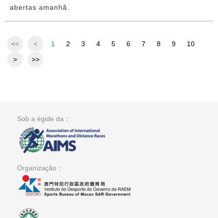
abertas amanhã.
<<
<
1
2
3
4
5
6
7
8
9
10
>
>>
Sob a égide da：
Organização：