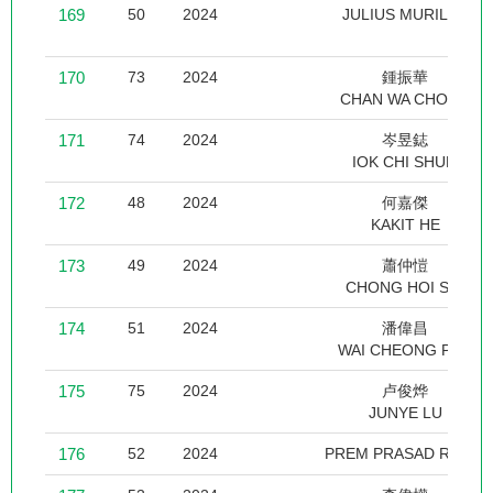
169
50
2024
JULIUS MURILLO
170
73
2024
鍾振華
CHAN WA CHONG
171
74
2024
岑昱鋕
IOK CHI SHUM
172
48
2024
何嘉傑
KAKIT HE
173
49
2024
蕭仲愷
CHONG HOI SIO
174
51
2024
潘偉昌
WAI CHEONG PUN
175
75
2024
卢俊烨
JUNYE LU
176
52
2024
PREM PRASAD RIMAL