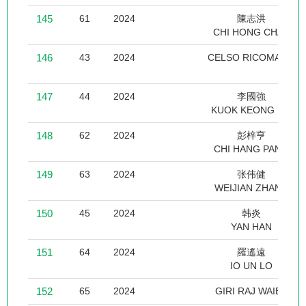
145
61
2024
陳志洪
CHI HONG CHAN
146
43
2024
CELSO RICOMANO
147
44
2024
李國強
KUOK KEONG LEI
148
62
2024
彭梓亨
CHI HANG PANG
149
63
2024
张伟健
WEIJIAN ZHANG
150
45
2024
韩炎
YAN HAN
151
64
2024
羅遙遠
IO UN LO
152
65
2024
GIRI RAJ WAIBA