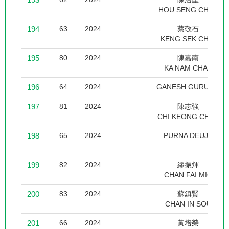
HOU SENG CHAN
194
63
2024
蔡敬石
KENG SEK CHOI
195
80
2024
陳嘉南
KA NAM CHAN
196
64
2024
GANESH GURUNG
197
81
2024
陳志強
CHI KEONG CHAN
198
65
2024
PURNA DEUJA
199
82
2024
繆振煇
CHAN FAI MIO
200
83
2024
蘇鎮賢
CHAN IN SOU
201
66
2024
黃培榮