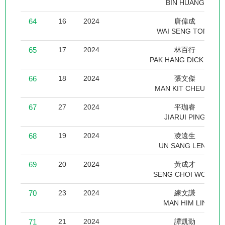
BIN HUANG
64
16
2024
唐偉成
WAI SENG TONG
65
17
2024
林百行
PAK HANG DICK LAM
66
18
2024
張文傑
MAN KIT CHEUNG
67
27
2024
平珈睿
JIARUI PING
68
19
2024
凌遠生
UN SANG LENG
69
20
2024
黃成才
SENG CHOI WONG
70
23
2024
練文謙
MAN HIM LIN
71
21
2024
譚凱勁