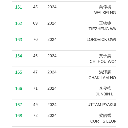
161
45
2024
吳偉棋
WAI KEI NG
162
69
2024
王铁铮
TIEZHENG WANG
163
70
2024
LORDVICK OWUOR
164
46
2024
黃子昊
CHI HOU WONG
165
47
2024
洪澤霖
CHAK LAM HONG
166
71
2024
李俊槟
JUNBIN LI
167
49
2024
UTTAM PYAKUREL
168
72
2024
梁皓喬
CURTIS LEUNG