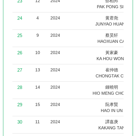
23
12
2024
邵柏邦
PAK PONG SIU
24
4
2024
黄君尧
JUNYAO HUANG
25
9
2024
蔡昊轩
HAOXUAN CAI
26
10
2024
黃家豪
KA HOU WONG
27
13
2024
崔仲德
CHONGTAK CUI
28
14
2024
鍾曉明
HIO MENG CHONG
29
15
2024
阮孝賢
HAO IN UN
30
11
2024
譚嘉庚
KAKANG TAN