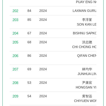
PUAY ENG NG
202
84
2024
LAXMAN GURUNG
203
85
2024
李淳菫
SON KAN LEI
204
67
2024
BISHNU SAPKOTA
205
68
2024
洪志聰
CHI CHONG HONG
206
86
2024
QIFAN CHEN
207
69
2024
林均华
JUNHUA LIN
208
53
2024
尹康宸
HONGSAN YIN
209
54
2024
黄智远
CHIYUEN WONG