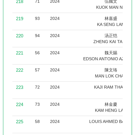
218
71
2024
伍國文
KUOK MAN NG
219
93
2024
林嘉盛
KA SENG LAM
220
94
2024
汤正恺
ZHENG KAI TANG
221
56
2024
魏天賜
EDSON ANTONIO AZEVE
222
57
2024
陳文珞
MAN LOK CHAN
223
72
2024
KAJI RAM THAPA
224
73
2024
林金慶
KAM HENG LAM
225
58
2024
LOUIS AHMED BAYER