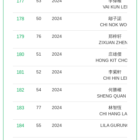
177
53
2024
李偉權
VAI KUN LEI
178
50
2024
鄔子諾
CHI NOK WOO
179
76
2024
郑梓轩
ZIXUAN ZHENG
180
51
2024
庄雄傑
HONG KIT CHONG
181
52
2024
李紫軒
CHI HIN LEI
182
54
2024
何勝權
SHENG QUAN HE
183
77
2024
林智恆
CHI HANG LAM
184
55
2024
LILA GURUNG