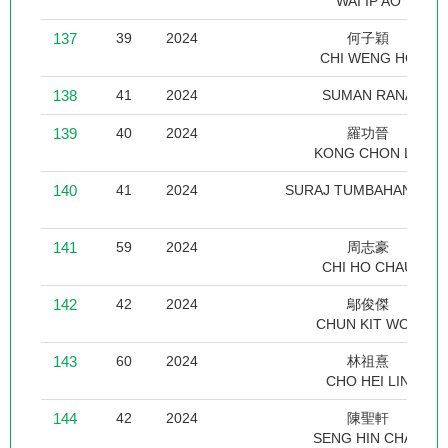
WAI IP AO
137
39
2024
何子穎
CHI WENG HO
138
41
2024
SUMAN RANA
139
40
2024
羅功晉
KONG CHON LO
140
41
2024
SURAJ TUMBAHANGPH
141
59
2024
周志豪
CHI HO CHAU
142
42
2024
鄔俊傑
CHUN KIT WOO
143
60
2024
林祖熹
CHO HEI LIN
144
42
2024
陳聖軒
SENG HIN CHAN