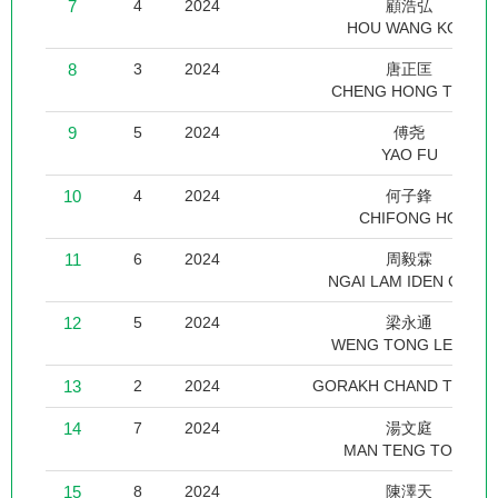
7
4
2024
顧浩弘
HOU WANG KOO
8
3
2024
唐正匡
CHENG HONG TONG
9
5
2024
傅尧
YAO FU
10
4
2024
何子鋒
CHIFONG HO
11
6
2024
周毅霖
NGAI LAM IDEN CHAU
12
5
2024
梁永通
WENG TONG LEONG
13
2
2024
GORAKH CHAND THAKU
14
7
2024
湯文庭
MAN TENG TONG
15
8
2024
陳澤天